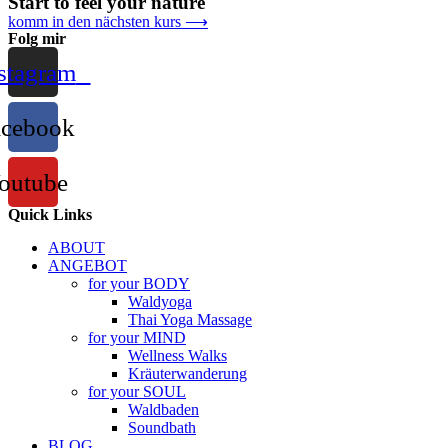
Start to feel your nature
komm in den nächsten kurs ⟶
Folg mir
stagram
acebook
outube
Quick Links
ABOUT
ANGEBOT
for your BODY
Waldyoga
Thai Yoga Massage
for your MIND
Wellness Walks
Kräuterwanderung
for your SOUL
Waldbaden
Soundbath
BLOG