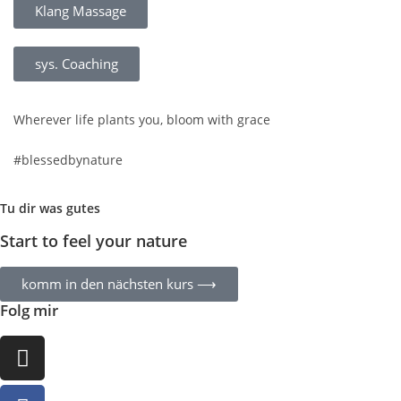
Klang Massage
sys. Coaching
Wherever life plants you, bloom with grace
#blessedbynature
Tu dir was gutes
Start to feel your nature
komm in den nächsten kurs ⟶
Folg mir