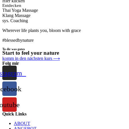
Hier klicken
Entdecken
Thai Yoga Massage
Klang Massage
sys. Coaching
Wherever life plants you, bloom with grace
#blessedbynature
Tu dir was gutes
Start to feel your nature
komm in den nächsten kurs ⟶
Folg mir
stagram
acebook
outube
Quick Links
ABOUT
ANGEBOT