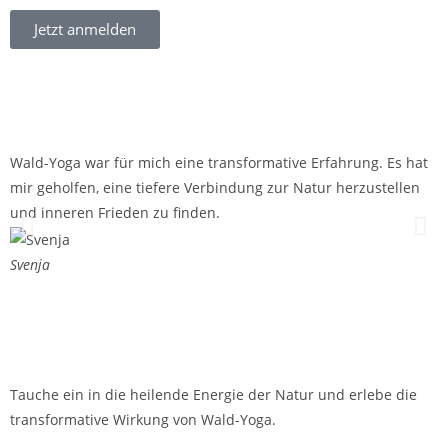
Jetzt anmelden
Wald-Yoga war für mich eine transformative Erfahrung. Es hat
I
mir geholfen, eine tiefere Verbindung zur Natur herzustellen
g
und inneren Frieden zu finden.
H
w
Svenja
M
Tauche ein in die heilende Energie der Natur und erlebe die
transformative Wirkung von Wald-Yoga.